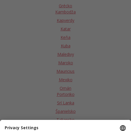
Grécko
Kambodža
Kapverdy
Katar
Keňa
Kuba
Maledivy
Maroko
Mauricius
Mexiko
Omán
Portoriko
Srí Lanka
Španielsko
Taliansko
Tanzánia - Zanzibar