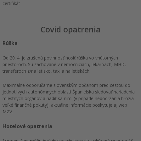
certifikát
Covid opatrenia
Rúška
Od 20. 4. je zrušená povinnosť nosiť rúška vo vnútorných
priestoroch. Sú zachované v nemocniciach, lekárňach, MHD,
transferoch z/na letisko, taxi a na letiskách.
Maximálne odporúčame slovenským občanom pred cestou do
jednotlivých autonómnych oblastí Španielska sledovať nariadenia
miestnych orgánov a riadiť sa nimi (v prípade nedodržania hrozia
veľké finančné pokuty), aktuálne informácie poskytuje aj web
MZV.
Hotelové opatrenia
Momentálne môžu byť ubytovacie kapacity vykúrené max. na 19