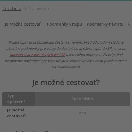
Covid info
Španielsko
Je možné cestovať?
Podmienky vstupu
Podmienky návratu
C
Prijaté opatrenia podliehajú častým zmenám. Pred odchodom sledujte
aktuálne podmienky pre vstup do destinácie aj návrat späť do SR na webe
Ministerstva zahranicných vecí SR
a leteckého dopravcu. Za prípadné
nesplnenie povinností pre vycestovanie ktorýmkoľvek z cestujúcich nenesie
CK zodpovednosť.
Je možné cestovať?
Typ
Španielsko
opatrení
Je možné
Áno
cestovať?