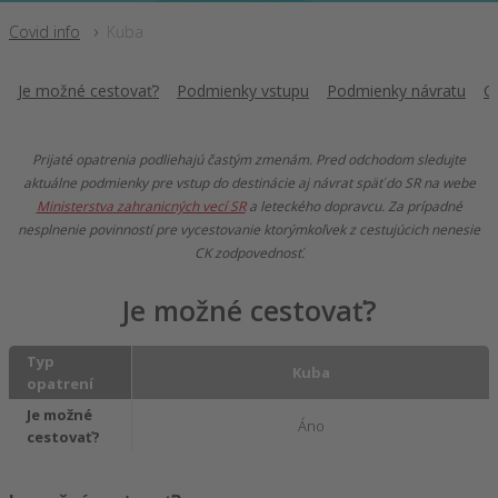
Covid info
Kuba
Je možné cestovať?
Podmienky vstupu
Podmienky návratu
C
Prijaté opatrenia podliehajú častým zmenám. Pred odchodom sledujte
aktuálne podmienky pre vstup do destinácie aj návrat späť do SR na webe
Ministerstva zahranicných vecí SR
a leteckého dopravcu. Za prípadné
nesplnenie povinností pre vycestovanie ktorýmkoľvek z cestujúcich nenesie
CK zodpovednosť.
Je možné cestovať?
Typ
Kuba
opatrení
Je možné
Áno
cestovať?