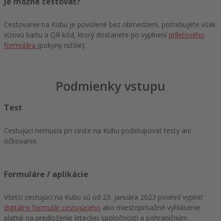
Je možné cestovať?
Cestovanie na Kubu je povolené bez obmedzení, potrebujete však
vízovú kartu a QR kód, ktorý dostanete po vyplnení
príletového
formulára
(pokyny nižšie).
Podmienky vstupu
Test
Cestujúci nemusia pri ceste na Kubu podstupovať testy ani
očkovanie.
Formuláre / aplikácie
Všetci cestujúci na Kubu sú od 23. januára 2023 povinní vyplniť
digitálny formulár cestujúceho
ako miestoprísažné vyhlásenie
platné na predloženie leteckej spoločnosti a pohraničným