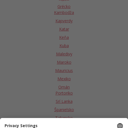
Grécko
Kambodža
Kapverdy
Katar
Keňa
Kuba
Maledivy
Maroko
Mauricius
Mexiko
Omán
Portoriko
Srí Lanka
Španielsko
Taliansko
Tanzánia - Zanzibar