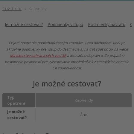
Covid info
Kapverdy
Je možné cestovať?
Podmienky vstupu
Podmienky návratu
C
Prijaté opatrenia podliehajú častým zmenám. Pred odchodom sledujte
aktuálne podmienky pre vstup do destinácie aj návrat späť do SR na webe
Ministerstva zahranicných vecí SR
a leteckého dopravcu. Za prípadné
nesplnenie povinností pre vycestovanie ktorýmkoľvek z cestujúcich nenesie
CK zodpovednosť.
Je možné cestovať?
Typ
Kapverdy
opatrení
Je možné
Áno
cestovať?