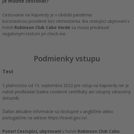
Je možné cestovať?
Cestovanie na Kapverdy je v období pandémie
koronavírusu povolené bez obmedzenia. Iba cestujúci ubytovaní v
hoteli
Robinson Club Cabo Verde
sa musia preukázať
negatívnym testom pri check-ine.
Podmienky vstupu
Test
S platnosťou od 15. septembra 2022 pre vstup na Kapverdy nie je
nutné predkladať žiadne covidové certifikáty ani vstupný zdravotný
dotazník.
Ďalšie aktuálne informácie sú dostupné v angličtine alebo
portugalčine na adrese https://travel.gov.cv/.
Pozor! Cestujúci, ubytovaní
v hoteli
Robinson Club Cabo