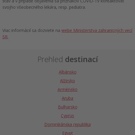
stav a v prípade objavenia sa príznakov COVID-19 kontaktovať
svojho všeobecného lekára, resp. pediatra.
Viac informácií sa dozviete na
webe Ministerstva zahranicných vecí
SR.
Prehled
destinací
Albánsko
Alžírsko
Arménsko
Aruba
Bulharsko
Cyprus
Dominikánska republika
Egypt