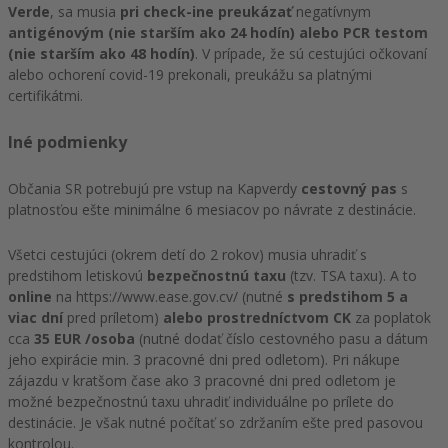
Verde
, sa musia
pri check-ine preukázať
negatívnym
antigénovým (nie starším ako 24 hodín) alebo PCR testom
(nie starším ako 48 hodín)
. V prípade, že sú cestujúci očkovaní
alebo ochorení covid-19 prekonali, preukážu sa platnými
certifikátmi.
Iné podmienky
Občania SR potrebujú pre vstup na Kapverdy
cestovný pas
s
platnosťou ešte minimálne 6 mesiacov po návrate z destinácie.
Všetci cestujúci (okrem detí do 2 rokov) musia uhradiť s
predstihom letiskovú
bezpečnostnú taxu
(tzv. TSA taxu). A to
online
na https://www.ease.gov.cv/ (nutné
s predstihom 5 a
viac dní
pred príletom)
alebo prostredníctvom CK
za poplatok
cca
35 EUR /osoba
(nutné dodať číslo cestovného pasu a dátum
jeho expirácie min. 3 pracovné dni pred odletom). Pri nákupe
zájazdu v kratšom čase ako 3 pracovné dni pred odletom je
možné bezpečnostnú taxu uhradiť individuálne po prílete do
destinácie. Je však nutné počítať so zdržaním ešte pred pasovou
kontrolou.