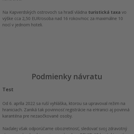
Na Kapverdských ostrovoch sa hradí vládna
turistická taxa
vo
výške cca 2,50 EUR/osoba nad 16 rokov/noc za maximálne 10
nocí v jednom hoteli.
Podmienky návratu
Test
Od 6. apríla 2022 sa ruší vyhláška, ktorou sa upravoval režim na
hraniciach. Zaniká tak povinnosť registrácie na eHranici aj povinná
karanténa pre nezaočkované osoby.
Naďalej však odporúčame obozretnosť, sledovať svoj zdravotný