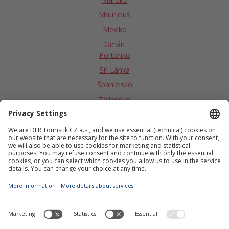
Mauricius
Mexiko
Omán
Portoriko
Srí Lanka
Španielsko
Taliansko
Tanzánia - Zanzibar
Tunisko
Turecko
USA
Velká Británia/Škótsko
Vietnam