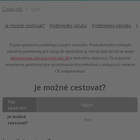
Covid info
Egypt
Je možné cestovať?
Podmienky vstupu
Podmienky návratu
C
Prijaté opatrenia podliehajú častým zmenám. Pred odchodom sledujte
aktuálne podmienky pre vstup do destinácie aj návrat späť do SR na webe
Ministerstva zahranicných vecí SR
a leteckého dopravcu. Za prípadné
nesplnenie povinností pre vycestovanie ktorýmkoľvek z cestujúcich nenesie
CK zodpovednosť.
Je možné cestovať?
Typ
Egypt
opatrení
Je možné
Áno
cestovať?