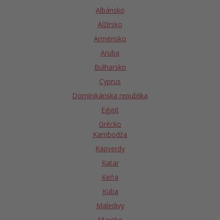
Albánsko
Alžírsko
Arménsko
Aruba
Bulharsko
Cyprus
Dominikánska republika
Egypt
Grécko
Kambodža
Kapverdy
Katar
Keňa
Kuba
Maledivy
Maroko