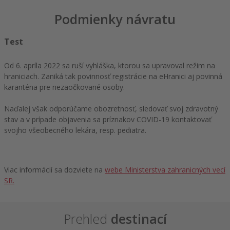
Podmienky návratu
Test
Od 6. apríla 2022 sa ruší vyhláška, ktorou sa upravoval režim na
hraniciach. Zaniká tak povinnosť registrácie na eHranici aj povinná
karanténa pre nezaočkované osoby.
Naďalej však odporúčame obozretnosť, sledovať svoj zdravotný
stav a v prípade objavenia sa príznakov COVID-19 kontaktovať
svojho všeobecného lekára, resp. pediatra.
Viac informácií sa dozviete na
webe Ministerstva zahranicných vecí
SR.
Prehled
destinací