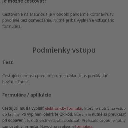
Je možné cestovať?
Cestovanie na Maurícius je v období pandémie koronavírusu
povolené bez obmedzenia. Nutné je iba vyplnenie vstupného
formulára.
Podmienky vstupu
Test
Cestujúci nemusia pred odletom na Maurícius predkladať
bezinfekčnosť.
Formuláre / aplikácie
Cestujúci musia vyplniť
elektronický formulár
, ktorý je nutný na vstup
do krajiny.
Po vyplnení obdržíte QR kód
, ktorým je
nutné sa preukázať
pri odbavení
. Je nutné ich vytlačiť a podpísať. Pre každú osobu je nutný
samostatný formulár. Návod na vyplnenie
formulára
.