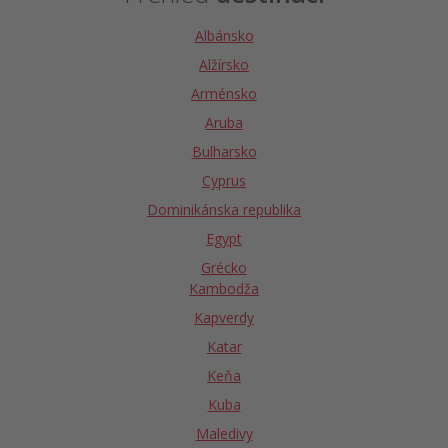
Albánsko
Alžírsko
Arménsko
Aruba
Bulharsko
Cyprus
Dominikánska republika
Egypt
Grécko
Kambodža
Kapverdy
Katar
Keňa
Kuba
Maledivy