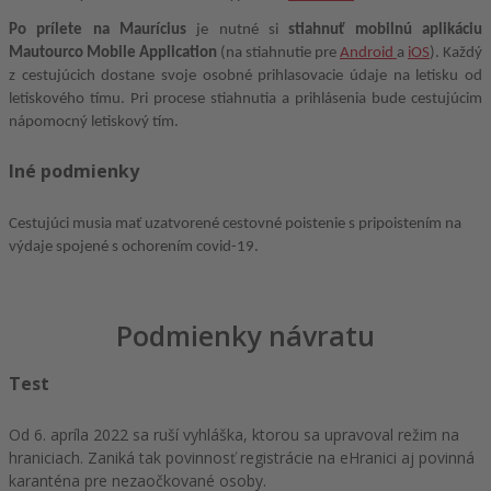
Po prílete na Maurícius
je nutné si
stiahnuť mobilnú aplikáciu
Mautourco Mobile Application
(na stiahnutie pre
Android
a
iOS
). Každý
z cestujúcich dostane svoje osobné prihlasovacie údaje na letisku od
letiskového tímu. Pri procese stiahnutia a prihlásenia bude cestujúcim
nápomocný letiskový tím.
Iné podmienky
Cestujúci musia mať uzatvorené cestovné poistenie s pripoistením na
výdaje spojené s ochorením covid-19.
Podmienky návratu
Test
Od 6. apríla 2022 sa ruší vyhláška, ktorou sa upravoval režim na
hraniciach. Zaniká tak povinnosť registrácie na eHranici aj povinná
karanténa pre nezaočkované osoby.