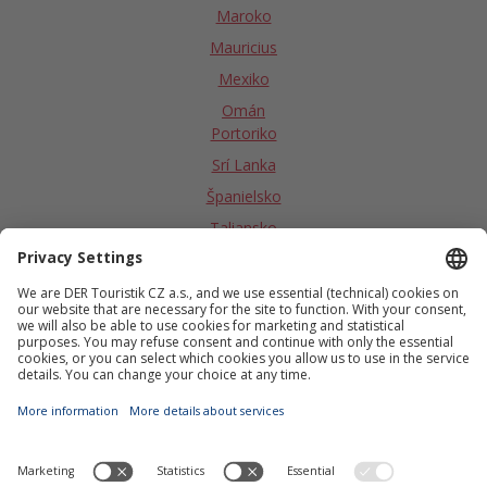
Maroko
Mauricius
Mexiko
Omán
Portoriko
Srí Lanka
Španielsko
Taliansko
Tanzánia - Zanzibar
Tunisko
Turecko
USA
Velká Británia/Škótsko
Vietnam