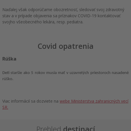
Naďalej však odporúčame obozretnosť, sledovať svoj zdravotný
stav a v prípade objavenia sa príznakov COVID-19 kontaktovať
svojho všeobecného lekára, resp. pediatra.
Covid opatrenia
Rúška
Deti staršie ako 5 rokov musia mať v uzavretých priestoroch nasadené
rúško.
Viac informácií sa dozviete na
webe Ministerstva zahranicných vecí
SR.
Prehled
destinací