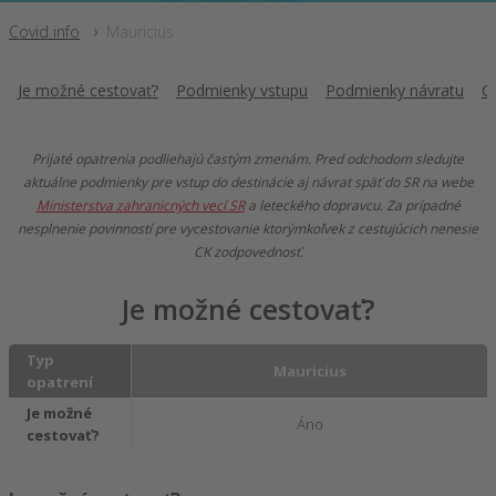
Covid info
Mauricius
Je možné cestovať?
Podmienky vstupu
Podmienky návratu
C
Prijaté opatrenia podliehajú častým zmenám. Pred odchodom sledujte
aktuálne podmienky pre vstup do destinácie aj návrat späť do SR na webe
Ministerstva zahranicných vecí SR
a leteckého dopravcu. Za prípadné
nesplnenie povinností pre vycestovanie ktorýmkoľvek z cestujúcich nenesie
CK zodpovednosť.
Je možné cestovať?
Typ
Mauricius
opatrení
Je možné
Áno
cestovať?